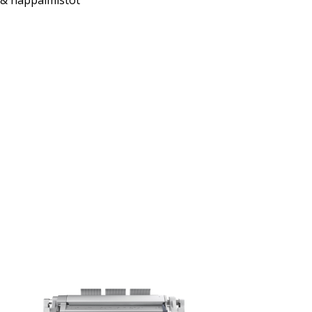
 & näppäimistöt