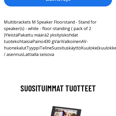
Multibrackets M Speaker Floorstand - Stand for
speaker(s) - white - floor-standing ( pack of 2
)YleistäPakattu määrä2 yksityiskohdat
tuotekohtaisiaPaino430 gVäriValkoinenAV-
huonekalutTyyppiTelineSuosituskäyttöKuuloke(kuulokkee
/ asennusLattialla seisova
SUOSITUIMMAT TUOTTEET