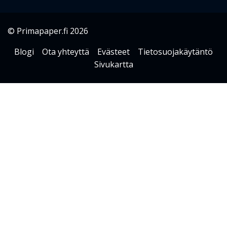
© Primapaper.fi 2026
Blogi
Ota yhteyttä
Evästeet
Tietosuojakäytäntö
Sivukartta