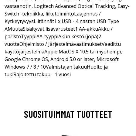
vastaanotin, Logitech Advanced Optical Tracking, Easy-
Switch -tekniikka, liiketoimintoLaajennus /
KytkeytyvyysLiitännät1 x USB - 4 nastan USB Type
AMuutaSisältyvät lisävarusteet1 AA-akkuAkku /
paristoTyyppiAA-tyyppiAkun kesto (jopa)2
vuottaOhjelmisto / JärjestelmävaatimuksetVaadittu
käyttöjärjestelmäApple MacOS X 10.5 tai myöhempi,
Google Chrome OS, Android 5.0 or later, Microsoft
Windows 7 / 8 / 10Valmistajan takuuHuolto ja
tukiRajoitettu takuu - 1 vuosi
SUOSITUIMMAT TUOTTEET