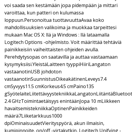
voi saada sen kestämään jopa pidempään ja mittari
varoittaa, kun patteri on kulumassa
loppuun.Personoitua tuottavuuttaAvaa koko
mahdollisuuksien valikoima ja muokkaa tarpeittesi
mukaan Mac OS X: llä ja Windows : llä lataamalla
Logitech Options -ohjelmisto. Voit määrittää tehtäviä
painikkeisiin vaiheittaisten ohjeiden avulla.
Perehdytysopas on saatavilla ja auttaa vastaamaan
kysymyksiisi.YleistäLaitteen tyyppiHiiriLangaton
vastaanotinUSB johdoton
vastaanotinSuunnistusOikeakätinenLeveys7.4
cmSyvyys11.5 cmKorkeus4.5 cmPaino135
gSyötelaiteLiitettävyystekniikkaLangatonLiitäntäBluetoot
2.4 GHzToimintaetäisyys enintäänJopa 10 mLiikkeen
havaitsemistekniikkaOptinenPainikkeiden
määrä7Liiketarkkuus1000
dpiOminaisuudetVierityspyörä, akun ilmaisin,
kumipinnoite, on/off -virtakytkin, Logitech Unifying -