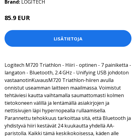
Brand:
LOGITECH
85.9 EUR
LISÄTIETOJA
Logitech M720 Triathlon - Hiiri - optinen - 7 painiketta -
langaton - Bluetooth, 2.4 GHz - Unifying USB johdoton
vastaanotinKuvausM720 Triathlon-hiiren avulla
onnistut useamman laitteen maailmassa. Voimistut
tehtäviesi kautta vaihtamalla saumattomasti kolmen
tietokoneen välillä ja lentämällä asiakirjojen ja
nettisivujen läpi hypernopealla rullaamisella.
Parannettu tehokkuus tarkoittaa sitä, että Bluetooth ja
yhdistyvä hiiri kestävät 24 kuukautta yhdellä AA-
paristolla. Kaikki tämä keskikokoisessa, käden alle