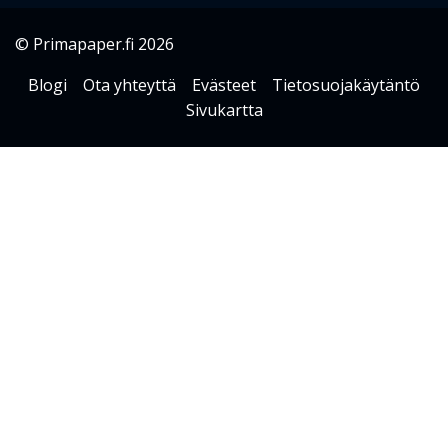
© Primapaper.fi 2026
Blogi
Ota yhteyttä
Evästeet
Tietosuojakäytäntö
Sivukartta