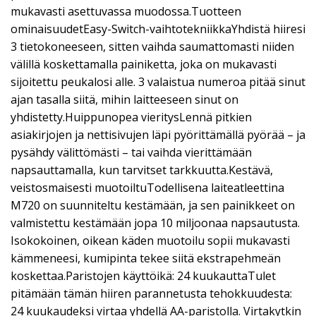
mukavasti asettuvassa muodossa.Tuotteen
ominaisuudetEasy-Switch-vaihtotekniikkaYhdistä hiiresi
3 tietokoneeseen, sitten vaihda saumattomasti niiden
välillä koskettamalla painiketta, joka on mukavasti
sijoitettu peukalosi alle. 3 valaistua numeroa pitää sinut
ajan tasalla siitä, mihin laitteeseen sinut on
yhdistetty.Huippunopea vieritysLennä pitkien
asiakirjojen ja nettisivujen läpi pyörittämällä pyörää – ja
pysähdy välittömästi – tai vaihda vierittämään
napsauttamalla, kun tarvitset tarkkuutta.Kestävä,
veistosmaisesti muotoiltuTodellisena laiteatleettina
M720 on suunniteltu kestämään, ja sen painikkeet on
valmistettu kestämään jopa 10 miljoonaa napsautusta.
Isokokoinen, oikean käden muotoilu sopii mukavasti
kämmeneesi, kumipinta tekee siitä ekstrapehmeän
koskettaa.Paristojen käyttöikä: 24 kuukauttaTulet
pitämään tämän hiiren parannetusta tehokkuudesta:
24 kuukaudeksi virtaa yhdellä AA-paristolla. Virtakytkin