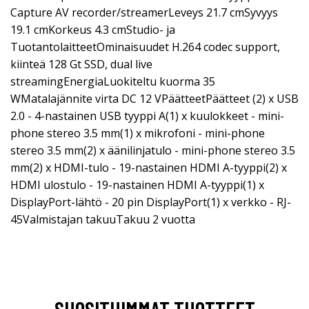
Capture AV recorder/streamerLeveys 21.7 cmSyvyys
19.1 cmKorkeus 4.3 cmStudio- ja
TuotantolaitteetOminaisuudet H.264 codec support,
kiinteä 128 Gt SSD, dual live
streamingEnergiaLuokiteltu kuorma 35
WMatalajännite virta DC 12 VPäätteetPäätteet (2) x USB
2.0 - 4-nastainen USB tyyppi A(1) x kuulokkeet - mini-
phone stereo 3.5 mm(1) x mikrofoni - mini-phone
stereo 3.5 mm(2) x äänilinjatulo - mini-phone stereo 3.5
mm(2) x HDMI-tulo - 19-nastainen HDMI A-tyyppi(2) x
HDMI ulostulo - 19-nastainen HDMI A-tyyppi(1) x
DisplayPort-lähtö - 20 pin DisplayPort(1) x verkko - RJ-
45Valmistajan takuuTakuu 2 vuotta
SUOSITUIMMAT TUOTTEET