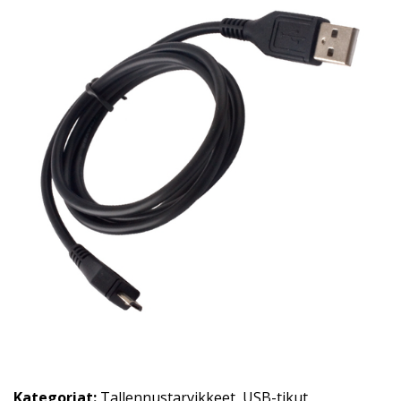
Kategoriat:
Tallennustarvikkeet
,
USB-tikut