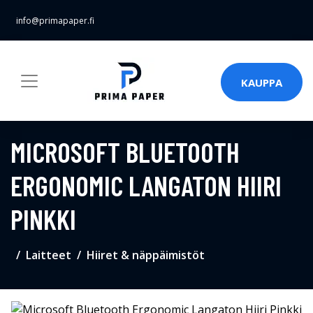
info@primapaper.fi
KAUPPA
MICROSOFT BLUETOOTH
ERGONOMIC LANGATON HIIRI
PINKKI
Laitteet
Hiiret & näppäimistöt