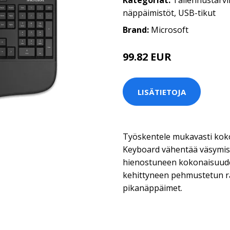
Kategoriat:
Tallennustarvi
näppäimistöt
,
USB-tikut
Brand:
Microsoft
99.82 EUR
LISÄTIETOJA
Työskentele mukavasti koko
Keyboard vähentää väsymist
hienostuneen kokonaisuude
kehittyneen pehmustetun ra
pikanäppäimet.