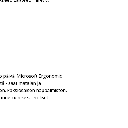
kkeet
,
Laitteet
,
Hiiret &
 päivä. Microsoft Ergonomic
ä - saat matalan ja
n, kaksiosaisen näppäimistön,
nnetuen sekä erilliset