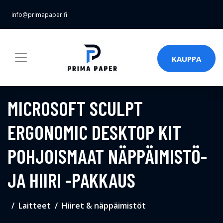
info@primapaper.fi
KAUPPA
MICROSOFT SCULPT
ERGONOMIC DESKTOP KIT
POHJOISMAAT NÄPPÄIMISTÖ-
JA HIIRI -PAKKAUS
Laitteet
Hiiret & näppäimistöt