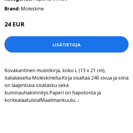
Brand:
Moleskine
24 EUR
LISÄTIETOJA
Kovakantinen muistikirja, koko L (13 x 21 cm),
italialaiselta Moleskinelta.Kirja sisältää 240 sivua ja siinä
on laajentuva sisätasku sekä
kuminauhakiinnitys.Paperi on hapotonta ja
korkealaatuista!Maailmankuulu…: