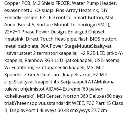
Copper PCB, M.2 Shield FROZR, Water Pump Header,
esiasennettu I/O-suoja, Fins-Array Heatsink, DIY
Friendly Design, EZ LED control, Smart Button, MSI
Audio Boost 5, Surface Mount Technology (SMT),
22+2+1 Phase Power Design, Enlarged Chipset
Heatsink, Direct Touch Heat-pipe, flash BIOS button,
metal backplate, 90A Power StageMuutaSisältyvät
lisävarusteet 2 termistorikaapelia, 1-2 RGB LED jatko-Y-
kaapelia, Rainbow RGB LED -jatkokaapeli, USB-asema,
Wi-Fi-antenni, EZ etupaneelin kaapeli, MSI M.2
Xpander-Z Gen5 Dual card, kaapelitarrat, EZ M.2
clipsSisältyvät kaapelit 4 x Sarjakaapeli ATAMukana
tulevat ohjelmistot AIDA64 Extreme (60 päivän
kokeiluversio), MSI Center, Norton 360 Deluxe (60 days
trial)Yhteensopivuusstandardit WEEE, FCC Part 15 Class
B, DisplayPort 1.4Leveys 30.48 cmSyvyys 27.7 cm