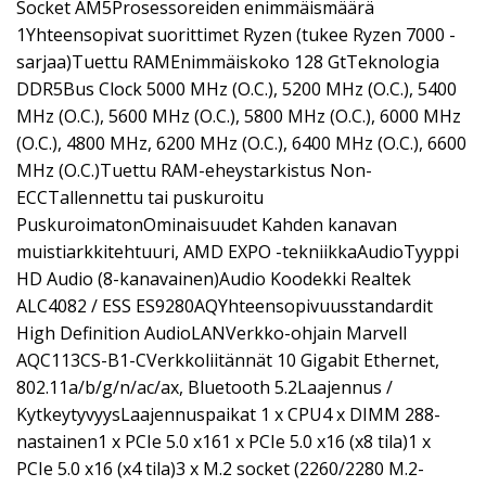
Socket AM5Prosessoreiden enimmäismäärä
1Yhteensopivat suorittimet Ryzen (tukee Ryzen 7000 -
sarjaa)Tuettu RAMEnimmäiskoko 128 GtTeknologia
DDR5Bus Clock 5000 MHz (O.C.), 5200 MHz (O.C.), 5400
MHz (O.C.), 5600 MHz (O.C.), 5800 MHz (O.C.), 6000 MHz
(O.C.), 4800 MHz, 6200 MHz (O.C.), 6400 MHz (O.C.), 6600
MHz (O.C.)Tuettu RAM-eheystarkistus Non-
ECCTallennettu tai puskuroitu
PuskuroimatonOminaisuudet Kahden kanavan
muistiarkkitehtuuri, AMD EXPO -tekniikkaAudioTyyppi
HD Audio (8-kanavainen)Audio Koodekki Realtek
ALC4082 / ESS ES9280AQYhteensopivuusstandardit
High Definition AudioLANVerkko-ohjain Marvell
AQC113CS-B1-CVerkkoliitännät 10 Gigabit Ethernet,
802.11a/b/g/n/ac/ax, Bluetooth 5.2Laajennus /
KytkeytyvyysLaajennuspaikat 1 x CPU4 x DIMM 288-
nastainen1 x PCIe 5.0 x161 x PCIe 5.0 x16 (x8 tila)1 x
PCIe 5.0 x16 (x4 tila)3 x M.2 socket (2260/2280 M.2-