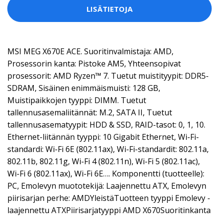
LISÄTIETOJA
MSI MEG X670E ACE. Suoritinvalmistaja: AMD,
Prosessorin kanta: Pistoke AM5, Yhteensopivat
prosessorit: AMD Ryzen™ 7. Tuetut muistityypit: DDR5-
SDRAM, Sisäinen enimmäismuisti: 128 GB,
Muistipaikkojen tyyppi: DIMM. Tuetut
tallennusasemaliitännät: M.2, SATA II, Tuetut
tallennusasematyypit: HDD & SSD, RAID-tasot: 0, 1, 10.
Ethernet-liitännän tyyppi: 10 Gigabit Ethernet, Wi-Fi-
standardi: Wi-Fi 6E (802.11ax), Wi-Fi-standardit: 802.11a,
802.11b, 802.11g, Wi-Fi 4 (802.11n), Wi-Fi 5 (802.11ac),
Wi-Fi 6 (802.11ax), Wi-Fi 6E…. Komponentti (tuotteelle):
PC, Emolevyn muototekijä: Laajennettu ATX, Emolevyn
piirisarjan perhe: AMDYleistäTuotteen tyyppi Emolevy -
laajennettu ATXPiirisarjatyyppi AMD X670Suoritinkanta