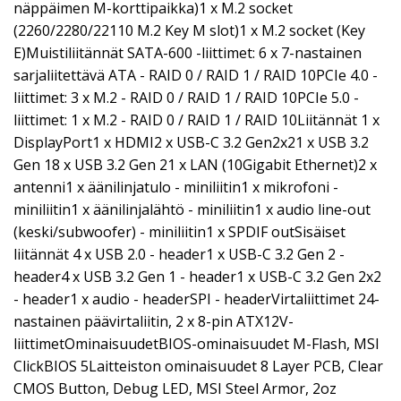
näppäimen M-korttipaikka)1 x M.2 socket
(2260/2280/22110 M.2 Key M slot)1 x M.2 socket (Key
E)Muistiliitännät SATA-600 -liittimet: 6 x 7-nastainen
sarjaliitettävä ATA - RAID 0 / RAID 1 / RAID 10PCIe 4.0 -
liittimet: 3 x M.2 - RAID 0 / RAID 1 / RAID 10PCIe 5.0 -
liittimet: 1 x M.2 - RAID 0 / RAID 1 / RAID 10Liitännät 1 x
DisplayPort1 x HDMI2 x USB-C 3.2 Gen2x21 x USB 3.2
Gen 18 x USB 3.2 Gen 21 x LAN (10Gigabit Ethernet)2 x
antenni1 x äänilinjatulo - miniliitin1 x mikrofoni -
miniliitin1 x äänilinjalähtö - miniliitin1 x audio line-out
(keski/subwoofer) - miniliitin1 x SPDIF outSisäiset
liitännät 4 x USB 2.0 - header1 x USB-C 3.2 Gen 2 -
header4 x USB 3.2 Gen 1 - header1 x USB-C 3.2 Gen 2x2
- header1 x audio - headerSPI - headerVirtaliittimet 24-
nastainen päävirtaliitin, 2 x 8-pin ATX12V-
liittimetOminaisuudetBIOS-ominaisuudet M-Flash, MSI
ClickBIOS 5Laitteiston ominaisuudet 8 Layer PCB, Clear
CMOS Button, Debug LED, MSI Steel Armor, 2oz