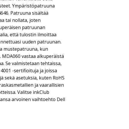
losteet. Ympäristöpatruuna
646. Patruuna sisältää
aa tai nollata, joten
uperäisen patruunan
ia, että tulostin ilmoittaa
ennettuasi uuden patruunan.
hda mustepatruuna, kun
e. MDA060 vastaa alkuperäistä
. Se valmistetaan tehtaissa,
4001 -sertifioituja ja joissa
jä sekä asetuksia, kuten RoHS
askasmetallien ja vaarallisien
teissa. Valitse inkClub
tansa arvoinen vaihtoehto Dell