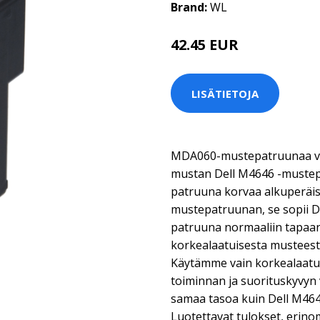
Brand:
WL
42.45 EUR
LISÄTIETOJA
MDA060-mustepatruunaa vo
mustan Dell M4646 -mustep
patruuna korvaa alkuperäis
mustepatruunan, se sopii De
patruuna normaaliin tapaan 
korkealaatuisesta musteesta
Käytämme vain korkealaatui
toiminnan ja suorituskyvyn 
samaa tasoa kuin Dell M464
Luotettavat tulokset, erino