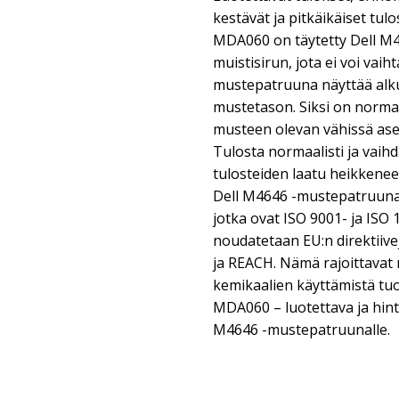
kestävät ja pitkäikäiset tu
MDA060 on täytetty Dell M4
muistisirun, jota ei voi vaiht
mustepatruuna näyttää alk
mustetason. Siksi on normaal
musteen olevan vähissä as
Tulosta normaalisti ja vai
tulosteiden laatu heikkene
Dell M4646 -mustepatruunaa
jotka ovat ISO 9001- ja ISO 1
noudatetaan EU:n direktiive
ja REACH. Nämä rajoittavat r
kemikaalien käyttämistä tuot
MDA060 – luotettava ja hin
M4646 -mustepatruunalle.