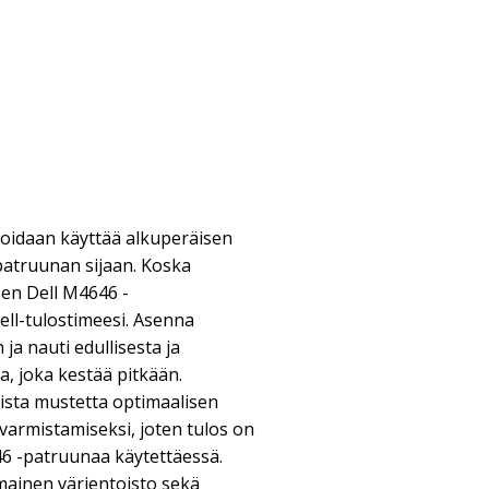
idaan käyttää alkuperäisen
atruunan sijaan. Koska
en Dell M4646 -
ll-tulostimeesi. Asenna
ja nauti edullisesta ja
, joka kestää pitkään.
sta mustetta optimaalisen
varmistamiseksi, joten tulos on
6 -patruunaa käytettäessä.
mainen värientoisto sekä