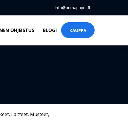
info@primapaper.fi
NEN OHJEISTUS
BLOGI
KAUPPA
keet
,
Laitteet
,
Musteet
,