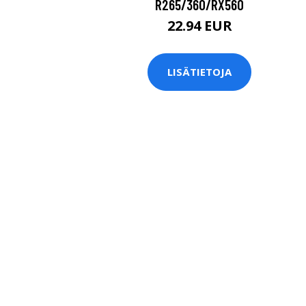
R265/360/RX560
22.94 EUR
LISÄTIETOJA