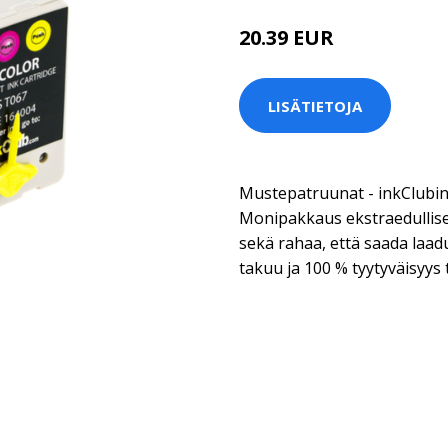
20.39 EUR
23.99 EUR
LISÄTIETOJA
Mustepatruunat - inkClubi
Monipakkaus ekstraedullises
sekä rahaa, että saada laad
takuu ja 100 % tyytyväisyys 