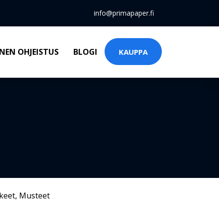
info@primapaper.fi
NEN OHJEISTUS
BLOGI
KAUPPA
keet
,
Musteet