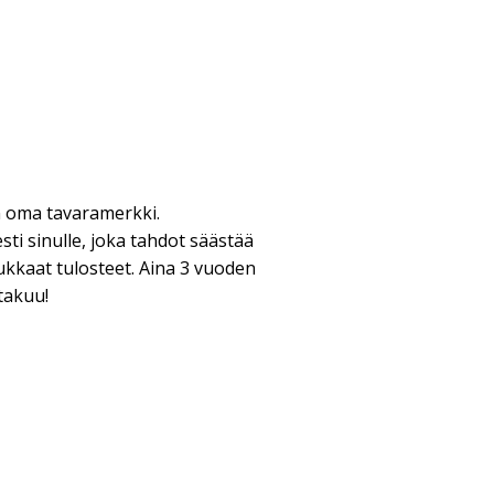
n oma tavaramerkki.
ti sinulle, joka tahdot säästää
ukkaat tulosteet. Aina 3 vuoden
takuu!