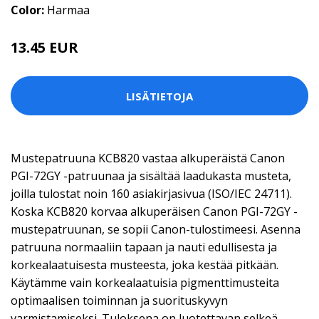
Color:
Harmaa
13.45 EUR
LISÄTIETOJA
Mustepatruuna KCB820 vastaa alkuperäistä Canon
PGI-72GY -patruunaa ja sisältää laadukasta musteta,
joilla tulostat noin 160 asiakirjasivua (ISO/IEC 24711).
Koska KCB820 korvaa alkuperäisen Canon PGI-72GY -
mustepatruunan, se sopii Canon-tulostimeesi. Asenna
patruuna normaaliin tapaan ja nauti edullisesta ja
korkealaatuisesta musteesta, joka kestää pitkään.
Käytämme vain korkealaatuisia pigmenttimusteita
optimaalisen toiminnan ja suorituskyvyn
varmistamiseksi. Tuloksena on luotettavan selkeä