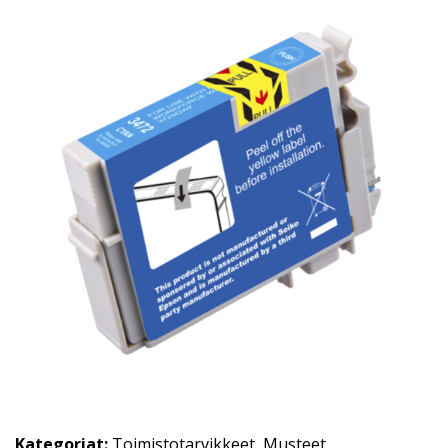
Kategoriat:
Toimistotarvikkeet
,
Musteet