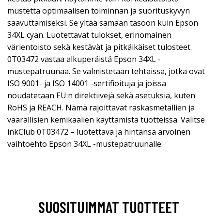
mustetta optimaalisen toiminnan ja suorituskyvyn
saavuttamiseksi. Se yltää samaan tasoon kuin Epson
34XL cyan. Luotettavat tulokset, erinomainen
värientoisto sekä kestävät ja pitkäikäiset tulosteet.
0T03472 vastaa alkuperäistä Epson 34XL -
mustepatruunaa. Se valmistetaan tehtaissa, jotka ovat
ISO 9001- ja ISO 14001 -sertifioituja ja joissa
noudatetaan EU:n direktiivejä sekä asetuksia, kuten
RoHS ja REACH. Nämä rajoittavat raskasmetallien ja
vaarallisien kemikaalien käyttämistä tuotteissa. Valitse
inkClub 0T03472 – luotettava ja hintansa arvoinen
vaihtoehto Epson 34XL -mustepatruunalle.
SUOSITUIMMAT TUOTTEET