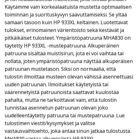
Käytämme vain korkealaatuista mustetta optimaalisen
toiminnan ja suorituskyvyn saavuttamiseksi. Se yltää
samaan tasoon kuin HP 933XL keltainen. Luotettavat
tulokset, erinomainen värientoisto sekä kestävät ja
pitkäikäiset tulosteet. Ympäristöpatruuna MHA830 on
täytetty HP 933XL -mustepatruuna. Alkuperäinen
patruuna sisältää muistisirun, jota ei voi vaihtaa tai
nollata, joten ympäristöpatruuna näyttää alkuperäisen
patruunan mustetason. Siksi on normaalia, että
tulostin ilmoittaa musteen olevan vähissä asennettuasi
uuden patruunan. Ilmoitukset käytetyistä tai
väärennetyistä patruunoista saattavat kuulostaa
pahalta, mutta ne tarkoittavat vain, että tulostin
tunnistaa asennetun patruunan olevan joko
uudelleentäytetty patruuna tai mustepatruuna. Lue
tulostimen viestit/kysymykset ja valitse
vastausvaihtoehto, joka antaa sinun jatkaa tulostusta.
MHA830 vastaa alkuperäistä HP 933XL -