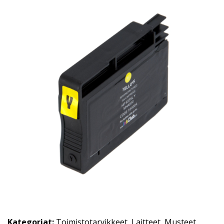
Kategoriat:
Toimistotarvikkeet
,
Laitteet
,
Musteet
,