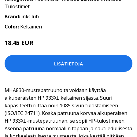
Tulostimet
Brand:
inkClub
Color:
Keltainen
18.45 EUR
LISÄTIETOJA
MHA830-mustepatruunoita voidaan käyttää
alkuperäisten HP 933XL keltainen sijasta. Suuri
kapasiteetti riittää noin 1085 sivun tulostamiseen
(ISO/IEC 24711). Koska patruuna korvaa alkuperäisen
HP 933XL-mustepatruunan, se sopii HP-tulostimeen.
Asenna patruuna normaaliin tapaan ja nauti edullisesta
ja korkealaatuisesta musteesta, joka kestää pitkään.