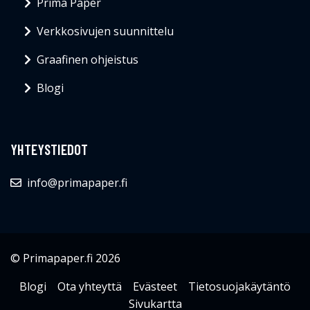
Prima Paper
Verkkosivujen suunnittelu
Graafinen ohjeistus
Blogi
YHTEYSTIEDOT
info@primapaper.fi
© Primapaper.fi 2026
Blogi
Ota yhteyttä
Evästeet
Tietosuojakäytäntö
Sivukartta