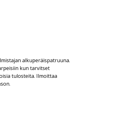
lmistajan alkuperäispatruuna.
arpeisiin kun tarvitset
isia tulosteita. Ilmoittaa
ason.