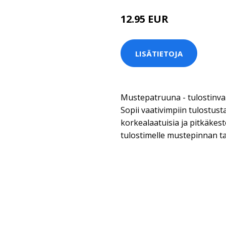
12.95 EUR
LISÄTIETOJA
Mustepatruuna - tulostinva
Sopii vaativimpiin tulostust
korkealaatuisia ja pitkäkesto
tulostimelle mustepinnan t