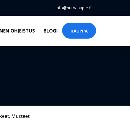
info@primapaper.fi
NEN OHJEISTUS
BLOGI
KAUPPA
keet
,
Musteet