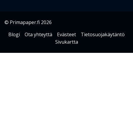
© Primapaper.fi 2026
Blogi
Ota yhteyttä
Evästeet
Tietosuojakäytäntö
Sivukartta