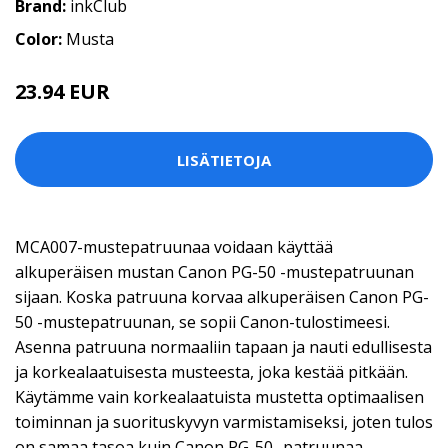
Brand:
inkClub
Color:
Musta
23.94 EUR
LISÄTIETOJA
MCA007-mustepatruunaa voidaan käyttää
alkuperäisen mustan Canon PG-50 -mustepatruunan
sijaan. Koska patruuna korvaa alkuperäisen Canon PG-
50 -mustepatruunan, se sopii Canon-tulostimeesi.
Asenna patruuna normaaliin tapaan ja nauti edullisesta
ja korkealaatuisesta musteesta, joka kestää pitkään.
Käytämme vain korkealaatuista mustetta optimaalisen
toiminnan ja suorituskyvyn varmistamiseksi, joten tulos
on samaa tasoa kuin Canon PG-50 -patruunaa