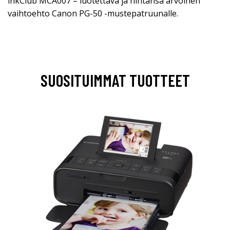
inkClub MCA007 – luotettava ja hintansa arvoinen
vaihtoehto Canon PG-50 -mustepatruunalle.
SUOSITUIMMAT TUOTTEET