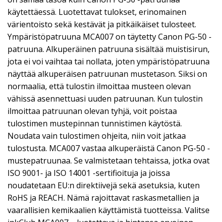
käytettäessä. Luotettavat tulokset, erinomainen
värientoisto sekä kestävät ja pitkäikäiset tulosteet.
Ympäristöpatruuna MCA007 on täytetty Canon PG-50 -
patruuna. Alkuperäinen patruuna sisältää muistisirun,
jota ei voi vaihtaa tai nollata, joten ympäristöpatruuna
näyttää alkuperäisen patruunan mustetason. Siksi on
normaalia, että tulostin ilmoittaa musteen olevan
vähissä asennettuasi uuden patruunan. Kun tulostin
ilmoittaa patruunan olevan tyhjä, voit poistaa
tulostimen mustepinnan tunnistimen käytöstä.
Noudata vain tulostimen ohjeita, niin voit jatkaa
tulostusta. MCA007 vastaa alkuperäistä Canon PG-50 -
mustepatruunaa. Se valmistetaan tehtaissa, jotka ovat
ISO 9001- ja ISO 14001 -sertifioituja ja joissa
noudatetaan EU:n direktiivejä sekä asetuksia, kuten
RoHS ja REACH. Nämä rajoittavat raskasmetallien ja
vaarallisien kemikaalien käyttämistä tuotteissa. Valitse