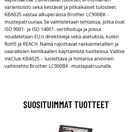
värientoisto sekä kestävät ja pitkäikäiset tulosteet.
KBA025 vastaa alkuperäistä Brother LC900BK -
mustepatruunaa. Se valmistetaan tehtaissa, jotka ovat
ISO 9001- ja ISO 14001 -sertifioituja ja joissa
noudatetaan EU:n direktiivejä sekä asetuksia, kuten
RoHS ja REACH. Nämä rajoittavat raskasmetallien ja
vaarallisien kemikaalien käyttämistä tuotteissa. Valitse
inkClub KBA025 – luotettava ja hintansa arvoinen
vaihtoehto Brother LC900BK -mustepatruunalle.
SUOSITUIMMAT TUOTTEET