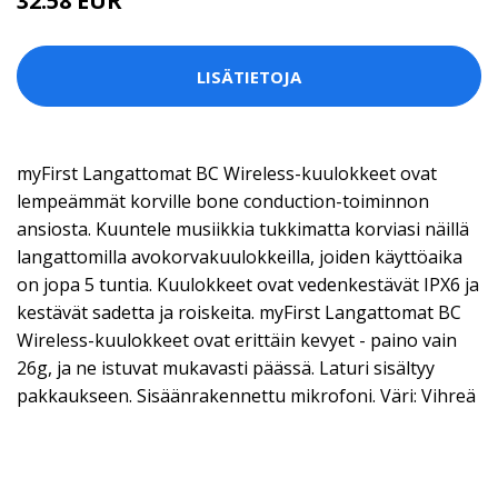
32.58 EUR
81.46 EUR
LISÄTIETOJA
myFirst Langattomat BC Wireless-kuulokkeet ovat
lempeämmät korville bone conduction-toiminnon
ansiosta. Kuuntele musiikkia tukkimatta korviasi näillä
langattomilla avokorvakuulokkeilla, joiden käyttöaika
on jopa 5 tuntia. Kuulokkeet ovat vedenkestävät IPX6 ja
kestävät sadetta ja roiskeita. myFirst Langattomat BC
Wireless-kuulokkeet ovat erittäin kevyet - paino vain
26g, ja ne istuvat mukavasti päässä. Laturi sisältyy
pakkaukseen. Sisäänrakennettu mikrofoni. Väri: Vihreä