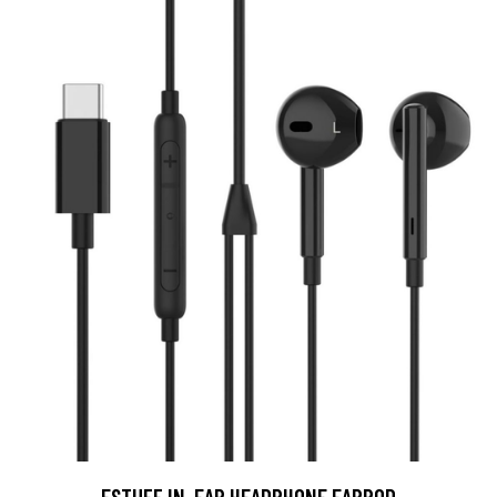
ESTUFF IN-EAR HEADPHONE EARPOD