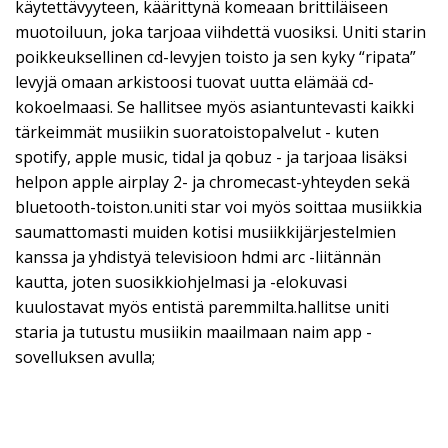
käytettävyyteen, käärittynä komeaan brittiläiseen
muotoiluun, joka tarjoaa viihdettä vuosiksi. Uniti starin
poikkeuksellinen cd-levyjen toisto ja sen kyky “ripata”
levyjä omaan arkistoosi tuovat uutta elämää cd-
kokoelmaasi. Se hallitsee myös asiantuntevasti kaikki
tärkeimmät musiikin suoratoistopalvelut - kuten
spotify, apple music, tidal ja qobuz - ja tarjoaa lisäksi
helpon apple airplay 2- ja chromecast-yhteyden sekä
bluetooth-toiston.uniti star voi myös soittaa musiikkia
saumattomasti muiden kotisi musiikkijärjestelmien
kanssa ja yhdistyä televisioon hdmi arc -liitännän
kautta, joten suosikkiohjelmasi ja -elokuvasi
kuulostavat myös entistä paremmilta.hallitse uniti
staria ja tutustu musiikin maailmaan naim app -
sovelluksen avulla;