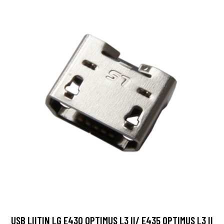
USB LIITIN LG E430 OPTIMUS L3 II/ E435 OPTIMUS L3 II