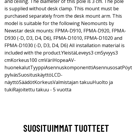
and ceiling. The diameter of this pole is 3 cm. The pole
is supplied without desk clamp. This mount must be
purchased separately from the desk mount arm. This
model is suitable for the following Neomounts by
Newstar desk mounts: FPMA-D910, FPMA-D920, FPMA-
D930 (-D, D3, D4, D6), FPMA-D1010, FPMA-D1020 and
FPMA-D1030 (-D, D3, D4, D6) All installation material is
included with the product.YleistäLeveys3 cmSyvyys3
cmKorkeus100 cmVäriHopeaAV-
huonekalutTyyppiAsennuskomponenttiAsennusosatPöytä
pylväsSuosituskäyttöLCD-
näyttöSäädötKorkeusValmistajan takuuHuolto ja
tukiRajoitettu takuu - 5 vuotta
SUOSITUIMMAT TUOTTEET