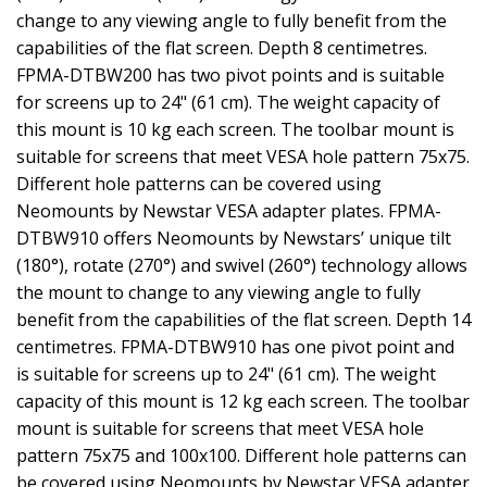
change to any viewing angle to fully benefit from the
capabilities of the flat screen. Depth 8 centimetres.
FPMA-DTBW200 has two pivot points and is suitable
for screens up to 24" (61 cm). The weight capacity of
this mount is 10 kg each screen. The toolbar mount is
suitable for screens that meet VESA hole pattern 75x75.
Different hole patterns can be covered using
Neomounts by Newstar VESA adapter plates. FPMA-
DTBW910 offers Neomounts by Newstars’ unique tilt
(180°), rotate (270°) and swivel (260°) technology allows
the mount to change to any viewing angle to fully
benefit from the capabilities of the flat screen. Depth 14
centimetres. FPMA-DTBW910 has one pivot point and
is suitable for screens up to 24" (61 cm). The weight
capacity of this mount is 12 kg each screen. The toolbar
mount is suitable for screens that meet VESA hole
pattern 75x75 and 100x100. Different hole patterns can
be covered using Neomounts by Newstar VESA adapter