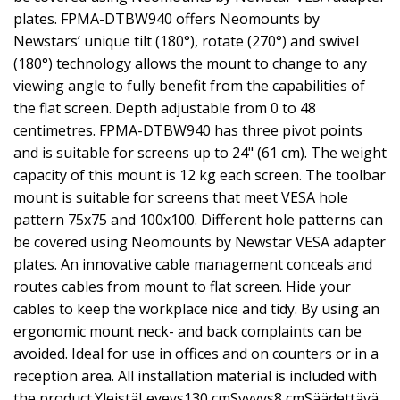
plates. FPMA-DTBW940 offers Neomounts by
Newstars’ unique tilt (180°), rotate (270°) and swivel
(180°) technology allows the mount to change to any
viewing angle to fully benefit from the capabilities of
the flat screen. Depth adjustable from 0 to 48
centimetres. FPMA-DTBW940 has three pivot points
and is suitable for screens up to 24" (61 cm). The weight
capacity of this mount is 12 kg each screen. The toolbar
mount is suitable for screens that meet VESA hole
pattern 75x75 and 100x100. Different hole patterns can
be covered using Neomounts by Newstar VESA adapter
plates. An innovative cable management conceals and
routes cables from mount to flat screen. Hide your
cables to keep the workplace nice and tidy. By using an
ergonomic mount neck- and back complaints can be
avoided. Ideal for use in offices and on counters or in a
reception area. All installation material is included with
the product.YleistäLeveys130 cmSyvyys8 cmSäädettävä