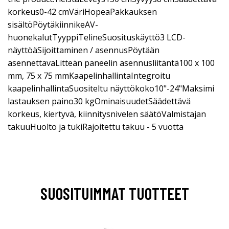
korkeus0-42 cmVäriHopeaPakkauksen
sisältöPöytäkiinnikeAV-
huonekalutTyyppiTelineSuosituskäyttö3 LCD-
näyttöäSijoittaminen / asennusPöytään
asennettavaLitteän paneelin asennusliitäntä100 x 100
mm, 75 x 75 mmKaapelinhallintaIntegroitu
kaapelinhallintaSuositeltu näyttökoko10"-24"Maksimi
lastauksen paino30 kgOminaisuudetSäädettävä
korkeus, kiertyvä, kiinnitysnivelen säätöValmistajan
takuuHuolto ja tukiRajoitettu takuu - 5 vuotta
SUOSITUIMMAT TUOTTEET