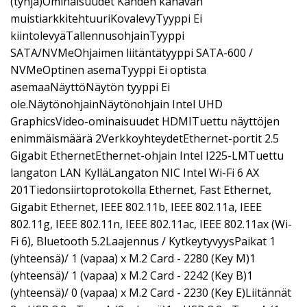
(tyhjä)Ominaisuudet Kahden kanavan
muistiarkkitehtuuriKovalevyTyyppi Ei
kiintolevyäTallennusohjainTyyppi
SATA/NVMeOhjaimen liitäntätyyppi SATA-600 /
NVMeOptinen asemaTyyppi Ei optista
asemaaNäyttöNäytön tyyppi Ei
ole.NäytönohjainNäytönohjain Intel UHD
GraphicsVideo-ominaisuudet HDMITuettu näyttöjen
enimmäismäärä 2VerkkoyhteydetEthernet-portit 2.5
Gigabit EthernetEthernet-ohjain Intel I225-LMTuettu
langaton LAN KylläLangaton NIC Intel Wi-Fi 6 AX
201Tiedonsiirtoprotokolla Ethernet, Fast Ethernet,
Gigabit Ethernet, IEEE 802.11b, IEEE 802.11a, IEEE
802.11g, IEEE 802.11n, IEEE 802.11ac, IEEE 802.11ax (Wi-
Fi 6), Bluetooth 5.2Laajennus / KytkeytyvyysPaikat 1
(yhteensä)/ 1 (vapaa) x M.2 Card - 2280 (Key M)1
(yhteensä)/ 1 (vapaa) x M.2 Card - 2242 (Key B)1
(yhteensä)/ 0 (vapaa) x M.2 Card - 2230 (Key E)Liitännät