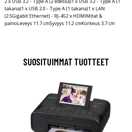
2 x USB 3.2 - Type A (2 edessä)1 x USB 3.2 - Type A (1
takana)1 x USB 2.0 - Type A (1 takana)1 x LAN
(2.5Gigabit Ethernet) - RJ-452 x HDMIMitat &
painoLeveys 11.7 cmSyvyys 11.2 cmKorkeus 3.7 cm
SUOSITUIMMAT TUOTTEET