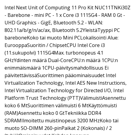
Intel Next Unit of Computing 11 Pro Kit NUC11TNKi30Z
- Barebone - mini PC - 1 x Core i3 1115G4 - RAM 0 Gt -
UHD Graphics - GigE, Bluetooth 5.2 - WLAN:
802.11a/b/g/n/ac/ax, Bluetooth 5.2YleistäTyyppi PC
bareboneKoko tai muoto Mini PCLokalisointi Alue:
EurooppaSuoritin / ChipsetCPU Intel Core i3
(11.sukupolvi) 1115G4Max. turbonopeus 4.1
GHzYdinten määrä Dual-CoreCPU:n määrä 1CPU:n
enimmäismäärä 1CPU-päivitysmahdollisuus Ei
päivitettävissäSuorittimen pääominaisuudet Intel
Virtualization Technology, Intel AES New Instructions,
Intel Virtualization Technology for Directed I/O, Intel
Platform Trust Technology (PTT)VälimuistiAsennettu
koko 6 MtSuorittimen välimuisti 6 MtKäyttömuisti
(RAM)Asennettu koko 0 GtTekniikka DDR4
SDRAMIlmoitettu muistinopeus 3200 MHzKoko tai
muoto SO-DIMM 260-pinPaikat 2 (Kokonais) / 2