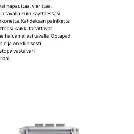
ksi napauttaa, vierittää,
la tavalla kuin käyttäessäsi
etokonetta. Kahdeksan painiketta
töösi kaikki tarvittavat
ne haluamallasi tavalla. Optapad
in ja on kliinisesti
stopäivästä.väri
iaali