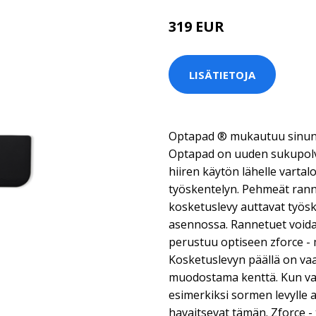
319 EUR
LISÄTIETOJA
Optapad ® mukautuu sinun ta
Optapad on uuden sukupolv
hiiren käytön lähelle varta
työskentelyn. Pehmeät ranne
kosketuslevy auttavat työ
asennossa. Rannetuet voidaa
perustuu optiseen zforce -
Kosketuslevyn päällä on va
muodostama kenttä. Kun va
esimerkiksi sormen levylle 
havaitsevat tämän. Zforce - 