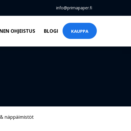
info@primapaper.fi
NEN OHJEISTUS
BLOGI
KAUPPA
 & näppäimistöt