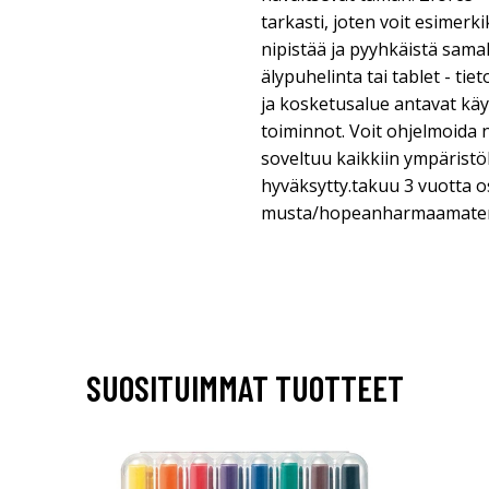
tarkasti, joten voit esimerki
nipistää ja pyyhkäistä samal
älypuhelinta tai tablet - ti
ja kosketusalue antavat käyt
toiminnot. Voit ohjelmoida 
soveltuu kaikkiin ympäristöh
hyväksytty.takuu 3 vuotta o
musta/hopeanharmaamater
SUOSITUIMMAT TUOTTEET