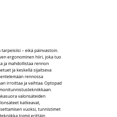
rpeisiisi – eikä päinvastoin.
en ergonominen hiiri, joka tuo
loa ja mahdollistaa rennon
tuet ja keskellä sijaitseva
skentelemään rennossa
n irroittaa ja vaihtaa. Optopad
 monitunnistustekniikkaan.
akasuora valonsäteiden
lonsäteet katkeavat,
asettamisen vuoksi, tunnistimet
tekniikka toimii erittäin