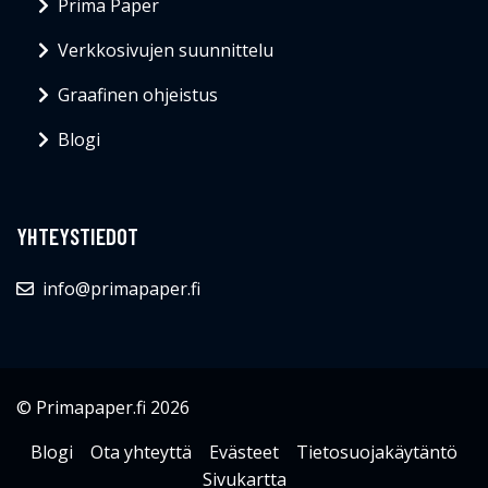
Prima Paper
Verkkosivujen suunnittelu
Graafinen ohjeistus
Blogi
YHTEYSTIEDOT
info@primapaper.fi
© Primapaper.fi 2026
Blogi
Ota yhteyttä
Evästeet
Tietosuojakäytäntö
Sivukartta