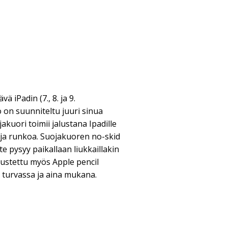
 iPadin (7., 8. ja 9.
 on suunniteltu juuri sinua
kuori toimii jalustana Ipadille
ja runkoa. Suojakuoren no-skid
te pysyy paikallaan liukkaillakin
rustettu myös Apple pencil
y turvassa ja aina mukana.