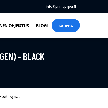
info@primapaper.fi
NEN OHJEISTUS
BLOGI
KAUPPA
GEN) - BLACK
keet
,
Kynät