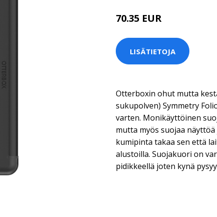
70.35 EUR
LISÄTIETOJA
Otterboxin ohut mutta kestävä
sukupolven) Symmetry Folio
varten. Monikäyttöinen suoja
mutta myös suojaa näyttöä 
kumipinta takaa sen että lai
alustoilla. Suojakuori on va
pidikkeellä joten kynä pysy