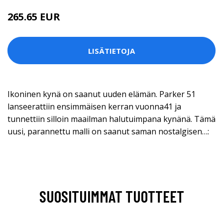
265.65 EUR
379.5 EUR
LISÄTIETOJA
Ikoninen kynä on saanut uuden elämän. Parker 51
lanseerattiin ensimmäisen kerran vuonna41 ja
tunnettiin silloin maailman halutuimpana kynänä. Tämä
uusi, parannettu malli on saanut saman nostalgisen…:
SUOSITUIMMAT TUOTTEET