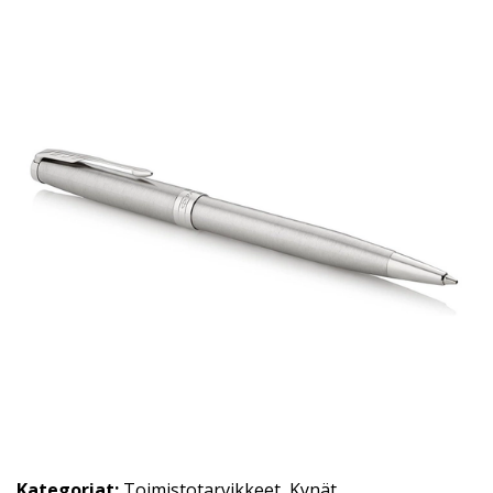
Kategoriat:
Toimistotarvikkeet
,
Kynät