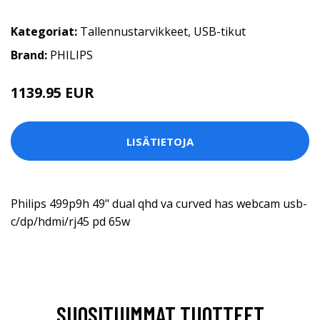
Kategoriat:
Tallennustarvikkeet
,
USB-tikut
Brand:
PHILIPS
1139.95 EUR
LISÄTIETOJA
Philips 499p9h 49" dual qhd va curved has webcam usb-
c/dp/hdmi/rj45 pd 65w
SUOSITUIMMAT TUOTTEET