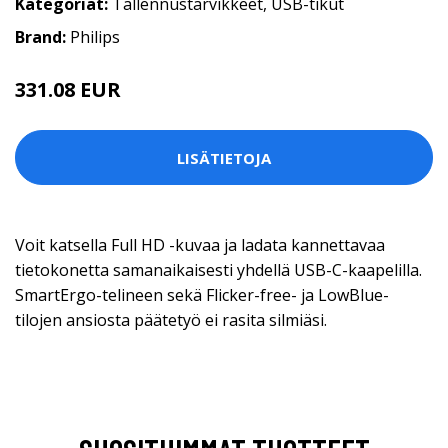
Kategoriat:
Tallennustarvikkeet
,
USB-tikut
Brand:
Philips
331.08 EUR
LISÄTIETOJA
Voit katsella Full HD -kuvaa ja ladata kannettavaa
tietokonetta samanaikaisesti yhdellä USB-C-kaapelilla.
SmartErgo-telineen sekä Flicker-free- ja LowBlue-
tilojen ansiosta päätetyö ei rasita silmiäsi.