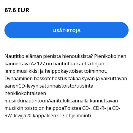
67.6 EUR
LISÄTIETOJA
Nautitko elämän pienistä hienouksista? Pienikokoinen
kannettava AZ127 on nautintoa kautta linjan –
lempimusiikkisi ja helppokäyttöiset toiminnot.
Dynaaminen bassotehostus takaa syvän ja vaikuttavan
äänenCD-levyn satunnaistoisto/uusinta
henkilökohtaiseen
musiikkinautintoonÄänituloliitännällä kannettavan
musiikin toisto on helppoaToistaa CD-, CD-R- ja CD-
RW-levyjä20 kappaleen CD-ohjelmointi