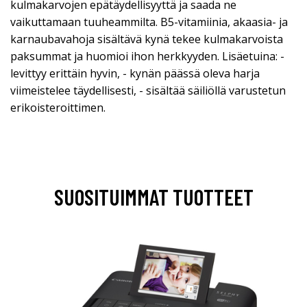
kulmakarvojen epätäydellisyyttä ja saada ne
vaikuttamaan tuuheammilta. B5-vitamiinia, akaasia- ja
karnaubavahoja sisältävä kynä tekee kulmakarvoista
paksummat ja huomioi ihon herkkyyden. Lisäetuina: -
levittyy erittäin hyvin, - kynän päässä oleva harja
viimeistelee täydellisesti, - sisältää säiliöllä varustetun
erikoisteroittimen.
SUOSITUIMMAT TUOTTEET