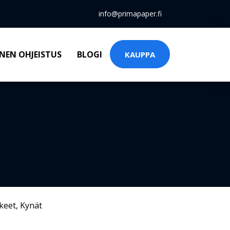
info@primapaper.fi
NEN OHJEISTUS
BLOGI
KAUPPA
keet
,
Kynät