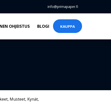
info@primapaper.fi
NEN OHJEISTUS
BLOGI
KAUPPA
keet
,
Musteet
,
Kynät
,