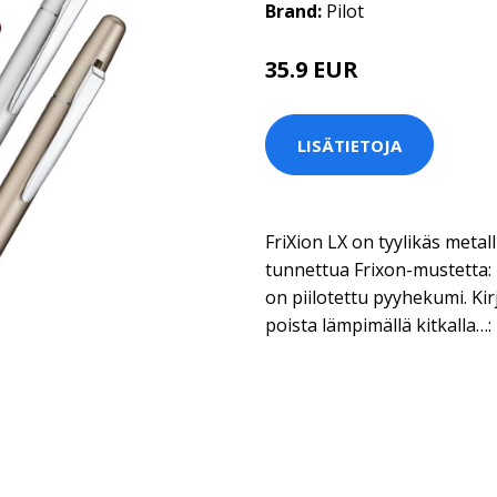
Brand:
Pilot
35.9 EUR
LISÄTIETOJA
FriXion LX on tyylikäs metall
tunnettua Frixon-mustetta: 
on piilotettu pyyhekumi. Kirj
poista lämpimällä kitkalla…: