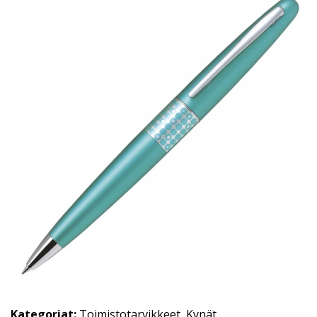
Kategoriat:
Toimistotarvikkeet
,
Kynät