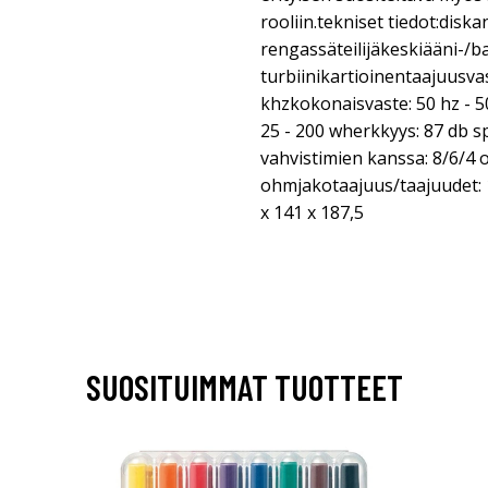
rooliin.tekniset tiedot:disk
rengassäteilijäkeskiääni-/b
turbiinikartioinentaajuusvas
khzkokonaisvaste: 50 hz - 5
25 - 200 wherkkyys: 87 db
s
vahvistimien kanssa: 8/6/4
ohmjakotaajuus/taajuudet: 1,4
x 141 x 187,5
SUOSITUIMMAT TUOTTEET