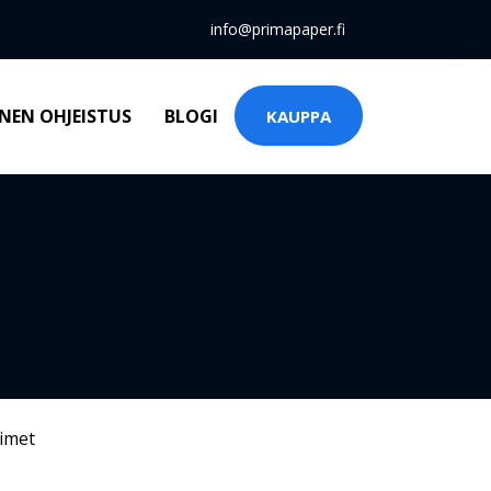
info@primapaper.fi
NEN OHJEISTUS
BLOGI
KAUPPA
timet