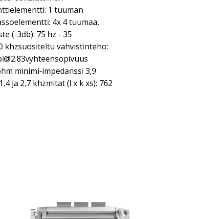
anttielementti: 1 tuuman
assoelementti: 4x 4 tuumaa,
te (-3db): 75 hz - 35
0 khzsuositeltu vahvistinteho:
pl@2.83vyhteensopivuus
 ohm minimi-impedanssi 3,9
 ja 2,7 khzmitat (l x k xs): 762