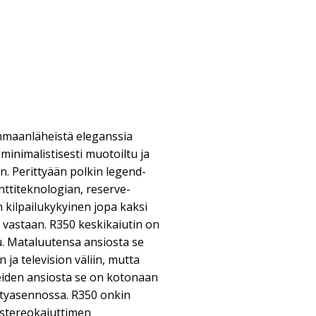
inmaanläheistä eleganssia
minimalistisesti muotoiltu ja
. Perittyään polkin legend-
nttiteknologian, reserve-
 kilpailukykyinen jopa kaksi
ta vastaan. R350 keskikaiutin on
u. Mataluutensa ansiosta se
 ja television väliin, mutta
eiden ansiosta se on kotonaan
styasennossa. R350 onkin
 stereokaiuttimen