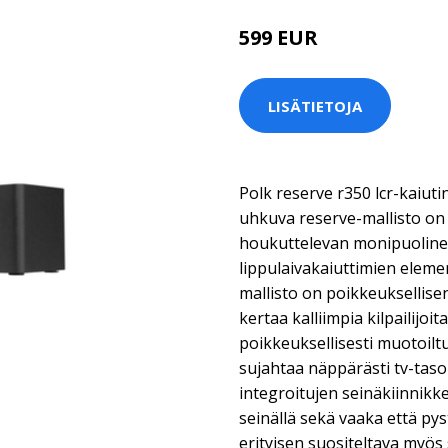
599 EUR
LISÄTIETOJA
Polk reserve r350 lcr-kaiut
uhkuva reserve-mallisto on 
houkuttelevan monipuolinen
lippulaivakaiuttimien eleme
mallisto on poikkeuksellisen
kertaa kalliimpia kilpailijoi
poikkeuksellisesti muotoilt
sujahtaa näppärästi tv-tason
integroitujen seinäkiinnikk
seinällä sekä vaaka että py
erityisen suositeltava myös