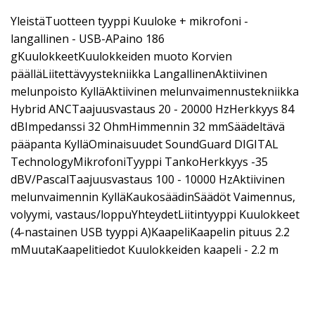
YleistäTuotteen tyyppi Kuuloke + mikrofoni -
langallinen - USB-APaino 186
gKuulokkeetKuulokkeiden muoto Korvien
päälläLiitettävyystekniikka LangallinenAktiivinen
melunpoisto KylläAktiivinen melunvaimennustekniikka
Hybrid ANCTaajuusvastaus 20 - 20000 HzHerkkyys 84
dBImpedanssi 32 OhmHimmennin 32 mmSäädeltävä
pääpanta KylläOminaisuudet SoundGuard DIGITAL
TechnologyMikrofoniTyyppi TankoHerkkyys -35
dBV/PascalTaajuusvastaus 100 - 10000 HzAktiivinen
melunvaimennin KylläKaukosäädinSäädöt Vaimennus,
volyymi, vastaus/loppuYhteydetLiitintyyppi Kuulokkeet
(4-nastainen USB tyyppi A)KaapeliKaapelin pituus 2.2
mMuutaKaapelitiedot Kuulokkeiden kaapeli - 2.2 m