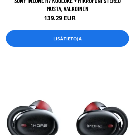
SONY INZONE H7 KUULOKE + MIKROFONI STEREO
MUSTA, VALKOINEN
139.29 EUR
199 EUR
LISÄTIETOJA