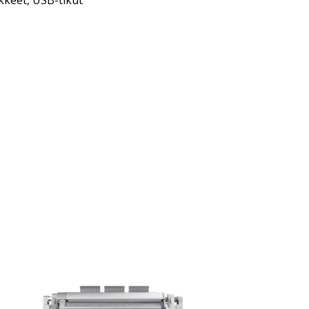
kkeet
,
USB-tikut