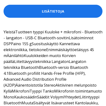
LISÄTIETOJA
YleistäTuotteen tyyppi Kuuloke + mikrofoni - Bluetooth
- langaton - USB-C Bluetooth-sovitinLisätoiminnot
DSPPaino 155 gSuosituskäyttö Kannettava
elektroniikka, tietokoneEnimmäiskäyttöetäisyys 45
mÄänilähtöKuulokkeiden muoto Korvien
päälläLiitettävyystekniikka LangatonLangaton
tekniikka BluetoothBluetooth-versio Bluetooth
4.1Bluetooth profiilit Hands-Free Profile (HFP),
Advanced Audio Distribution Profile
(A2DP)Äänentoistotila StereoAktiivinen melunpoisto
KylläMikrofoniTyyppi TankoMikrofonin toimintamuoto
MonoKaukosäädinSäädöt VolyymiYhteydetLiitintyyppi
BluetoothMuutaSisältyvät lisävarusteet Kantolaukku,