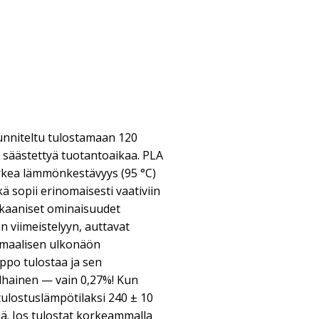
unniteltu tulostamaan 120
 säästettyä tuotantoaikaa. PLA
korkea lämmönkestävyys (95 °C)
ä sopii erinomaisesti vaativiin
ekaaniset ominaisuudet
n viimeistelyyn, auttavat
imaalisen ulkonäön
ppo tulostaa ja sen
alhainen — vain 0,27%! Kun
 tulostuslämpötilaksi 240 ± 10
änä. Jos tulostat korkeammalla