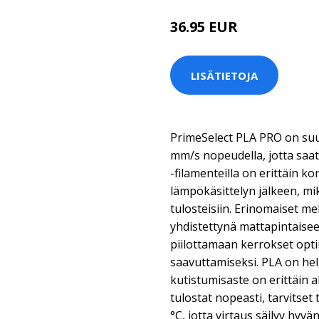
36.95 EUR
LISÄTIETOJA
PrimeSelect PLA PRO on su
mm/s nopeudella, jotta saat
-filamenteilla on erittäin 
lämpökäsittelyn jälkeen, mik
tulosteisiin. Erinomaiset m
yhdistettynä mattapintaisee
piilottamaan kerrokset opt
saavuttamiseksi. PLA on hel
kutistumisaste on erittäin 
tulostat nopeasti, tarvitset
°C, jotta virtaus säilyy hyv