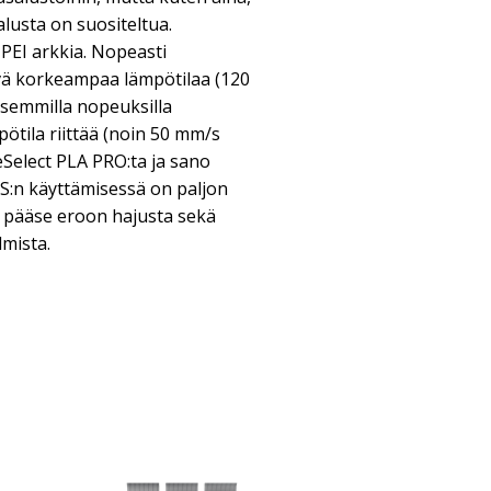
alusta on suositeltua.
PEI arkkia. Nopeasti
ävä korkeampaa lämpötilaa (120
isemmilla nopeuksilla
ötila riittää (noin 50 mm/s
eSelect PLA PRO:ta ja sano
BS:n käyttämisessä on paljon
 pääse eroon hajusta sekä
mista.