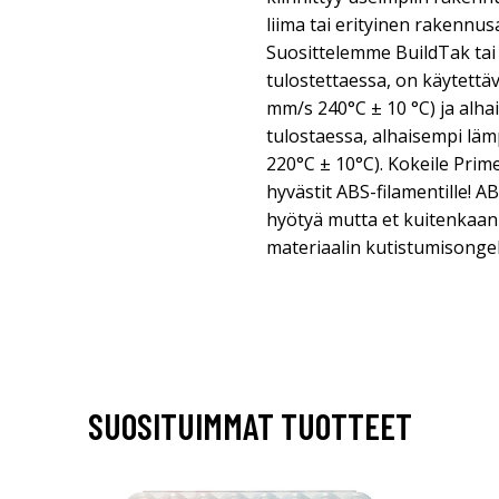
liima tai erityinen rakennus
Suosittelemme BuildTak tai 
tulostettaessa, on käytett
mm/s 240°C ± 10 °C) ja alha
tulostaessa, alhaisempi lämp
220°C ± 10°C). Kokeile Prim
hyvästit ABS-filamentille! A
hyötyä mutta et kuitenkaan
materiaalin kutistumisongel
SUOSITUIMMAT TUOTTEET