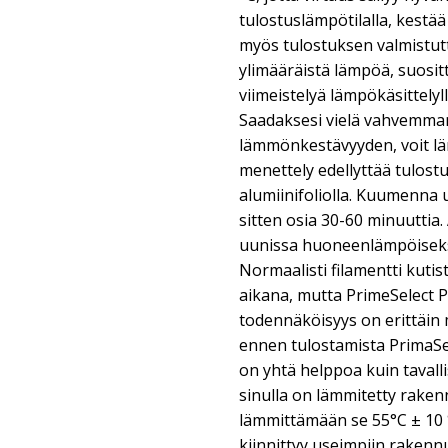
tulostuslämpötilalla, kes
myös tulostuksen valmistuttu
ylimääräistä lämpöä, suosi
viimeistelyä lämpökäsittelyl
Saadaksesi vielä vahvemm
lämmönkestävyyden, voit lä
menettely edellyttää tulos
alumiinifoliolla. Kuumenna 
sitten osia 30-60 minuuttia
uunissa huoneenlämpöiseksi 
Normaalisti filamentti kuti
aikana, mutta PrimeSelect P
todennäköisyys on erittäin 
ennen tulostamista PrimaSe
on yhtä helppoa kuin tavallis
sinulla on lämmitetty rake
lämmittämään se 55°C ± 10 °
kiinnittyy useimpiin rakenn