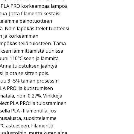
tää PLA PRO korkeampaa lämpöä
a. Jotta filamentti kestäisi
ttelemme painotuotteen
lä. Näin läpökäsittelet tuotteesi
an ja korkeamman
mpökäsitellä tulosteen. Tämä
tuksen lämmittämistä uunissa
uuni 110°C:seen ja lämmitä
. Anna tulostuksen jäähtyä
ja ota se sitten pois.
stuu 3 -5% tämän prosessin
LA PRO:lla kutistumisen
matala, noin 0,27%. Vinkkejä
lect PLA PRO:lla tulostaminen
ella PLA -filamentilla. Jos
nnusalusta, suosittelemme
C asteeseen. Filamentti
usalustoihin, mutta kuten aina,