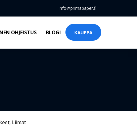
info@primapaper.fi
NEN OHJEISTUS
BLOGI
KAUPPA
keet
,
Liimat