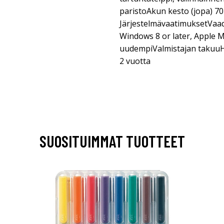
paristoAkun kesto (jopa) 70 
JärjestelmävaatimuksetVaad
Windows 8 or later, Apple M
uudempiValmistajan takuuHuo
2 vuotta
SUOSITUIMMAT TUOTTEET