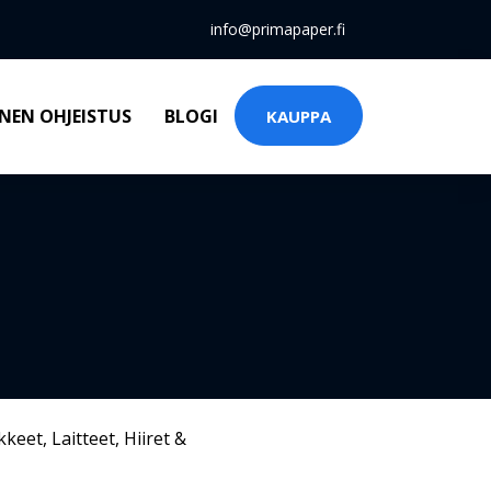
info@primapaper.fi
NEN OHJEISTUS
BLOGI
KAUPPA
kkeet
,
Laitteet
,
Hiiret &