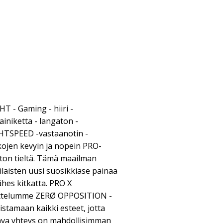
 - Gaming - hiiri -
ainiketta - langaton -
HTSPEED -vastaanotin -
ojen kevyin ja nopein PRO-
iton tieltä. Tämä maailman
laisten uusi suosikkiase painaa
ähes kitkatta. PRO X
ttelumme ZERØ OPPOSITION -
stamaan kaikki esteet, jotta
otava yhteys on mahdollisimman