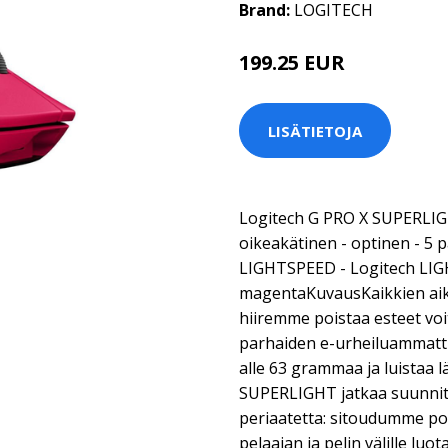
Brand:
LOGITECH
199.25 EUR
LISÄTIETOJA
Logitech G PRO X SUPERLIGHT
oikeakätinen - optinen - 5 p
LIGHTSPEED - Logitech LIG
magentaKuvausKaikkien aik
hiiremme poistaa esteet vo
parhaiden e-urheiluammatti
alle 63 grammaa ja luistaa l
SUPERLIGHT jatkaa suunni
periaatetta: sitoudumme poi
pelaajan ja pelin välille lu