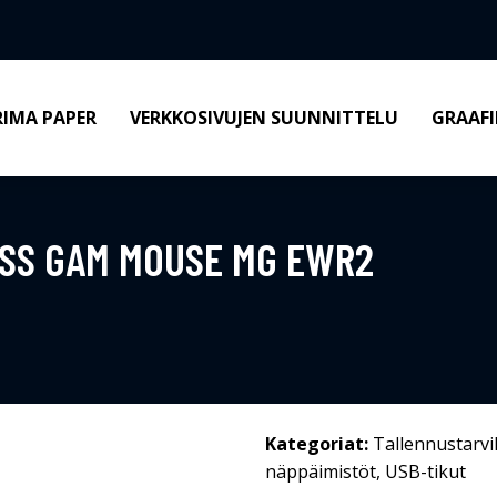
RIMA PAPER
VERKKOSIVUJEN SUUNNITTELU
GRAAFI
ESS GAM MOUSE MG EWR2
Kategoriat:
Tallennustarvi
näppäimistöt
,
USB-tikut