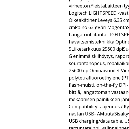
virheetön.YleistäLaitteen t
Logitech LIGHTSPEED -vast
OikeakätinenLeveys 6.35 c
cmPaino 63 gVäri MagentaSy
LangatonLiitäntä LIGHTSP
havaitsemistekniikka Opti
5Liiketarkkuus 25600 dpiSu
G enimmäiskiihdytys, raport
seurantanopeus, reaaliaika
25600 dpiOminaisuudet Vier
polytetrafluoroethylene (PT
flash-muisti, on-the-fly DP
bittiä, langattoman vastaa
mekaanisen painikkeen jän
CompatibilityLaajennus / Ky
nastan USB- AMuutaSisältyvä
USB charging/data cable, U
tartuntateippi, valinnainne