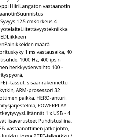
yyppi HiiriLangaton vastaanotin
aanotinSuunnistus
mSyvyys 12.5 cmKorkeus 4
ötelaiteLiitettävyystekniikka
EEDLiikkeen
nenPainikkeiden määrä
orituskyky 1 ms vastausaika, 40
tisuhde: 1000 Hz, 400 ips:n
nen herkkyydenvaihto 100 -
ityspyörä,
FE) -tassut, sisäänrakennettu
I-kytkin, ARM-prosessori 32
nottimen paikka, HERO-anturi,
nitysjärjestelmä, POWERPLAY
tkeytyvyysLiitännät 1 x USB - 4
t lisävarusteet Puhdistusliina,
SB-vastaanottimen jatkojohto,
n luukku, jossa PTFE-jalkaAkku /