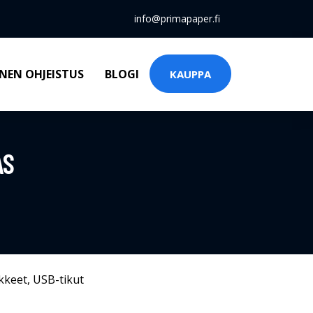
info@primapaper.fi
NEN OHJEISTUS
BLOGI
KAUPPA
AS
kkeet
,
USB-tikut