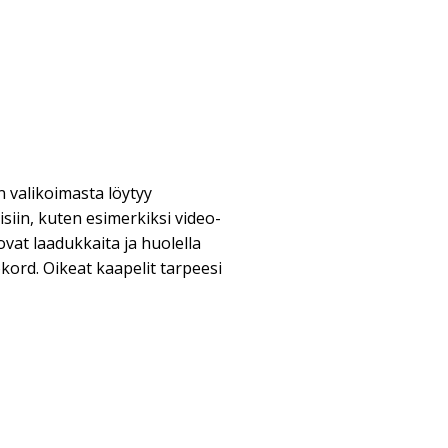
 valikoimasta löytyy
siin, kuten esimerkiksi video-
ovat laadukkaita ja huolella
okord. Oikeat kaapelit tarpeesi