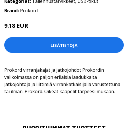
Kategoriat:
Tallennustarvikkeet
,
USB-tikut
Brand:
Prokord
9.18 EUR
LISÄTIETOJA
Prokord virranjakajat ja jatkojohdot Prokordin
valikoimassa on paljon erilaisia laadukkaita
jatkojohtoja ja liittimiä virrankatkaisijalla varustettuna
tai ilman. Prokord. Oikeat kaapelit tarpeesi mukaan.