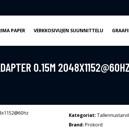
RIMA PAPER
VERKKOSIVUJEN SUUNNITTELU
GRAAFI
ADAPTER 0.15M 2048X1152@60HZ
Kategoriat:
Tallennustarvi
Brand:
Prokord