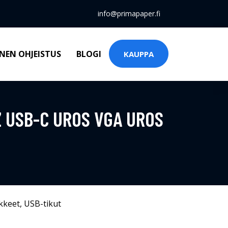
info@primapaper.fi
NEN OHJEISTUS
BLOGI
KAUPPA
 USB-C UROS VGA UROS
kkeet
,
USB-tikut