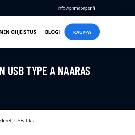
info@primapaper.fi
NEN OHJEISTUS
BLOGI
KAUPPA
IN USB TYPE A NAARAS
kkeet
,
USB-tikut