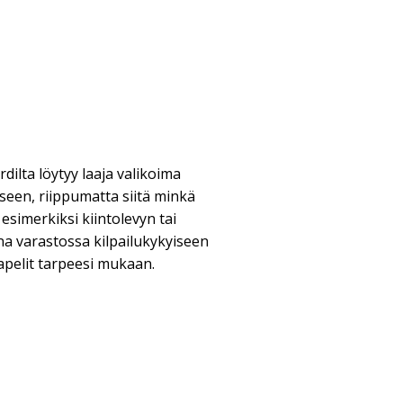
ilta löytyy laaja valikoima
eseen, riippumatta siitä minkä
 esimerkiksi kiintolevyn tai
ina varastossa kilpailukykyiseen
apelit tarpeesi mukaan.