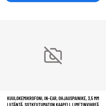
KUULOKEMIKROFONI, IN-EAR, OHJAUSPAINIKE, 3,5 MM
LIITÄNTÄ, SOTKEUTUMATON KAAPELI, LIMETINVIHREÄ