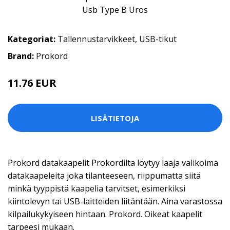
Kategoriat:
Tallennustarvikkeet
,
USB-tikut
Brand:
Prokord
11.76 EUR
11.9 EUR
LISÄTIETOJA
Prokord datakaapelit Prokordilta löytyy laaja valikoima
datakaapeleita joka tilanteeseen, riippumatta siitä
minkä tyyppistä kaapelia tarvitset, esimerkiksi
kiintolevyn tai USB-laitteiden liitäntään. Aina varastossa
kilpailukykyiseen hintaan. Prokord. Oikeat kaapelit
tarpeesi mukaan.